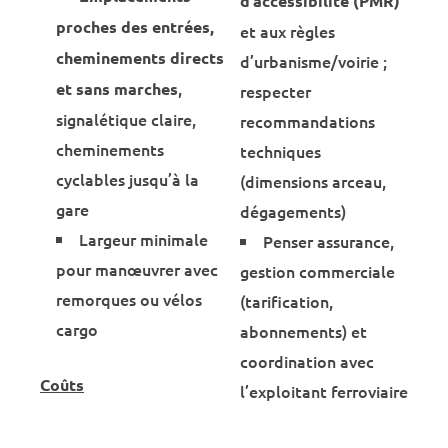
d’accessibilité (PMR)
proches des entrées,
et aux règles
cheminements directs
d’urbanisme/voirie ;
,
et sans marches
respecter
signalétique claire,
recommandations
cheminements
techniques
cyclables jusqu’à la
(dimensions arceau,
gare
dégagements)
Largeur minimale
Penser assurance,
pour manœuvrer avec
gestion commerciale
remorques ou vélos
(tarification,
cargo
abonnements) et
coordination avec
Coûts
l’exploitant ferroviaire