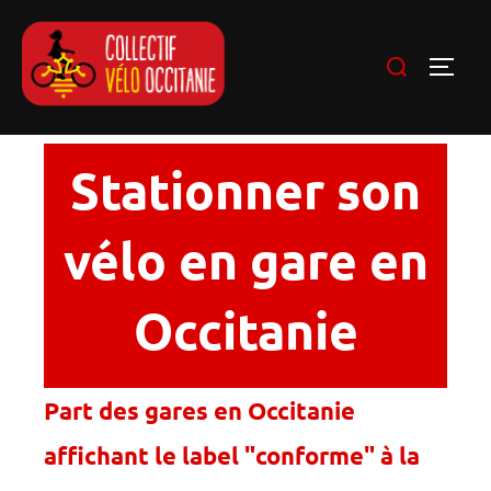
Stationner son
vélo en gare en
Occitanie
Part des gares en Occitanie
affichant le label "conforme" à la