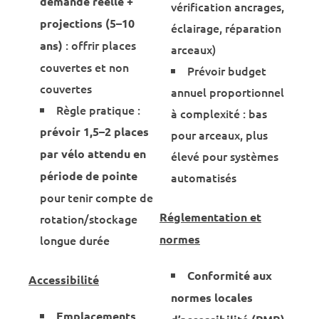
demande réelle +
vérification ancrages,
projections (5–10
éclairage, réparation
: offrir places
ans)
arceaux)
couvertes et non
Prévoir budget
couvertes
annuel proportionnel
Règle pratique :
à complexité : bas
prévoir 1,5–2 places
pour arceaux, plus
par vélo attendu en
élevé pour systèmes
période de pointe
automatisés
pour tenir compte de
Réglementation et
rotation/stockage
normes
longue durée
Conformité aux
Accessibilité
normes locales
Emplacements